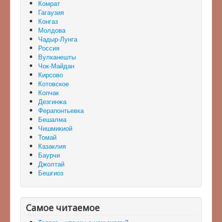
Комрат
Гагаузия
Конгаз
Молдова
Чадыр-Лунга
Россия
Вулканешты
Чок-Майдан
Кирсово
Котовское
Копчак
Дезгинжа
Ферапонтьевка
Бешалма
Чишмикиой
Томай
Казаклия
Баурчи
Джолтай
Бешгиоз
Самое читаемое