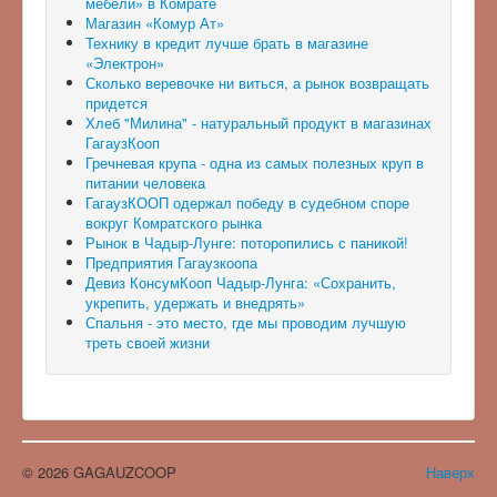
мебели» в Комрате
Магазин «Комур Ат»
Технику в кредит лучше брать в магазине
«Электрон»
Сколько веревочке ни виться, а рынок возвращать
придется
Хлеб "Милина" - натуральный продукт в магазинах
ГагаузКооп
Гречневая крупа - одна из самых полезных круп в
питании человека
ГагаузКООП одержал победу в судебном споре
вокруг Комратского рынка
Рынок в Чадыр-Лунге: поторопились с паникой!
Предприятия Гагаузкоопа
Девиз КонсумКооп Чадыр-Лунга: «Сохранить,
укрепить, удержать и внедрять»
Спальня - это место, где мы проводим лучшую
треть своей жизни
© 2026 GAGAUZCOOP
Наверх