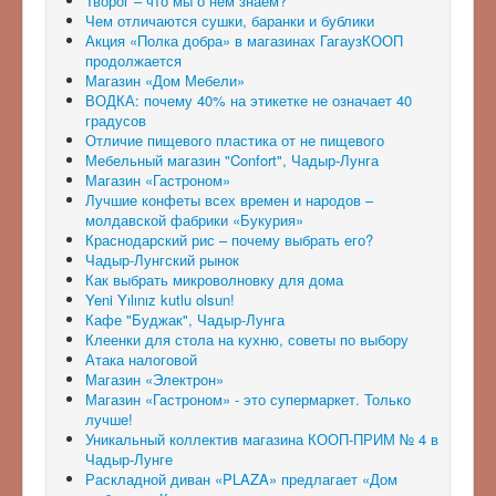
Творог – что мы о нем знаем?
Чем отличаются сушки, баранки и бублики
Акция «Полка добра» в магазинах ГагаузКООП
продолжается
Магазин «Дом Мебели»
ВОДКА: почему 40% на этикетке не означает 40
градусов
Отличие пищевого пластика от не пищевого
Мебельный магазин "Confort", Чадыр-Лунга
Магазин «Гастроном»
Лучшие конфеты всех времен и народов –
молдавской фабрики «Букурия»
Краснодарский рис – почему выбрать его?
Чадыр-Лунгский рынок
Как выбрать микроволновку для дома
Yeni Yılınız kutlu olsun!
Кафе "Буджак", Чадыр-Лунга
Клеенки для стола на кухню, советы по выбору
Атака налоговой
Магазин «Электрон»
Магазин «Гастроном» - это супермаркет. Только
лучше!
Уникальный коллектив магазина КООП-ПРИМ № 4 в
Чадыр-Лунге
Раскладной диван «PLAZA» предлагает «Дом