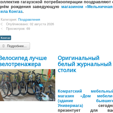
коллектив гагаузской потребкооперации поздравляют 
днём рождения заведующую
магазином «Мельничная
села Конгаз
.
Категория:
Поздравления
Опубликовано: 02 августа 2026
Просмотров: 69
Конгаз
Подробнее...
Велосипед лучше
Оригинальный
велотренажера
белый журнальный
столик
Комратский мебельны
магазин «Дом мебели
(здание бывшег
Универмага)
сегодн
презентует для ва