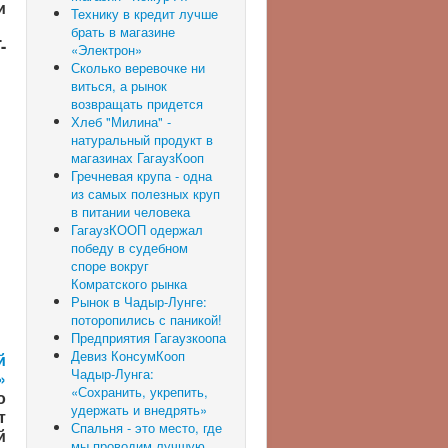
и
Технику в кредит лучше
брать в магазине
-
«Электрон»
Сколько веревочке ни
виться, а рынок
возвращать придется
Хлеб "Милина" -
натуральный продукт в
магазинах ГагаузКооп
Гречневая крупа - одна
из самых полезных круп
в питании человека
ГагаузКООП одержал
победу в судебном
споре вокруг
Комратского рынка
Рынок в Чадыр-Лунге:
поторопились с паникой!
Предприятия Гагаузкоопа
Девиз КонсумКооп
й
Чадыр-Лунга:
»
«Сохранить, укрепить,
о
удержать и внедрять»
т
Спальня - это место, где
й
мы проводим лучшую