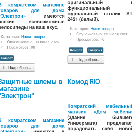
оригинальный 
В комратском магазине
функциональный
товаров для дома
журнальный столик ST
«Электрон»
имеются
2421 (белый).
всякие всевозможные
велосипеды на ваш вкус.
Категория:
Наши товары
Опубликовано: 29 июля 2026
Категория:
Наши товары
Просмотров: 76
Опубликовано: 30 июля 2026
Просмотров: 98
Комрат
Гагаузия
Комрат
Подробнее...
Подробнее...
Защитные шлемы в
Комод RIO
магазине
"Электрон"
Комратский мебельны
магазин «Дом мебели
(здание бывшег
В комратском магазине
Универмага) предлагае
товаров для дома
порадовать себя ново
«Электрон»
имеются в