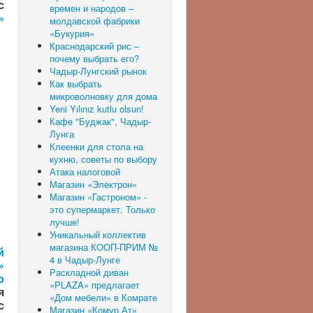
с
времен и народов –
»
молдавской фабрики
«Букурия»
Краснодарский рис –
почему выбрать его?
Чадыр-Лунгский рынок
Как выбрать
микроволновку для дома
Yeni Yılınız kutlu olsun!
Кафе "Буджак", Чадыр-
Лунга
Клеенки для стола на
кухню, советы по выбору
Атака налоговой
Магазин «Электрон»
Магазин «Гастроном» -
это супермаркет. Только
лучше!
Уникальный коллектив
магазина КООП-ПРИМ №
й
4 в Чадыр-Лунге
»
Раскладной диван
о
«PLAZA» предлагает
я
«Дом мебели» в Комрате
с
Магазин «Комур Ат»