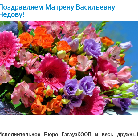
Поздравляем Матрену Васильевну
Недову!
Исполнительное Бюро ГагаузКООП и весь дружны