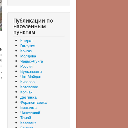
Публикации по
населенным
пунктам
Комрат
Гагаузия
е
Конгаз
о
Молдова
и
Чадыр-Лунга
:
Россия
,
Вулканешты
,
Чок-Майдан
Кирсово
Котовское
Копчак
Дезгинжа
Ферапонтьевка
Бешалма
Чишмикиой
Томай
Казаклия
Баурчи