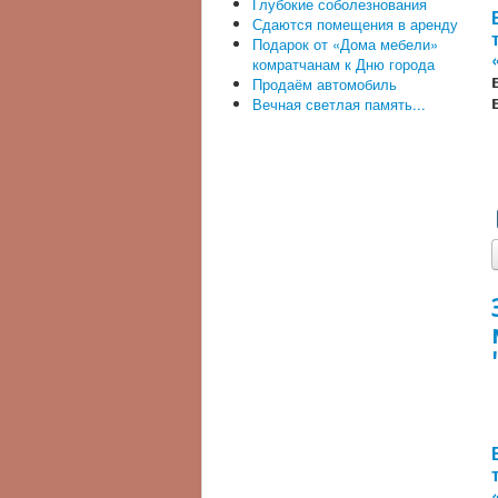
Глубокие соболезнования
Сдаются помещения в аренду
Подарок от «Дома мебели»
комратчанам к Дню города
Продаём автомобиль
Вечная светлая память...