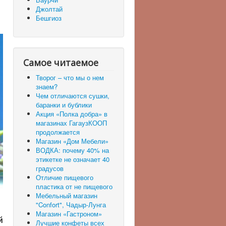
Джолтай
Бешгиоз
Самое читаемое
Творог – что мы о нем
знаем?
Чем отличаются сушки,
баранки и бублики
Акция «Полка добра» в
магазинах ГагаузКООП
продолжается
Магазин «Дом Мебели»
ВОДКА: почему 40% на
этикетке не означает 40
градусов
Отличие пищевого
пластика от не пищевого
Мебельный магазин
"Confort", Чадыр-Лунга
Магазин «Гастроном»
й
Лучшие конфеты всех