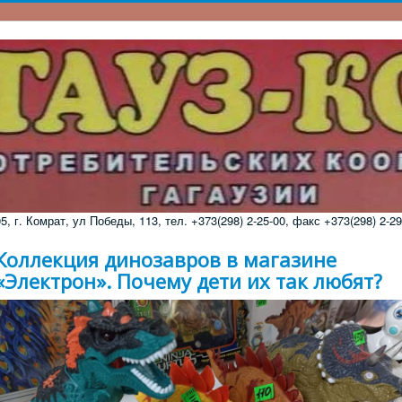
 г. Комрат, ул Победы, 113, тел. +373(298) 2-25-00, факс +373(298) 2-29
Коллекция динозавров в магазине
«Электрон». Почему дети их так любят?