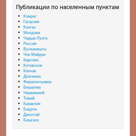
Публикации по населенным пунктам
Комрат
Гагаузия
Конгаз
Молдова
Чадыр-Лунга
Россия
Вулканешты
Чок-Майдан
Кирсово
Котовское
Копчак
Дезгинжа
Ферапонтьевка
Бешалма
Чишмикиой
Томай
Казаклия
Баурчи
Джолтай
Бешгиоз