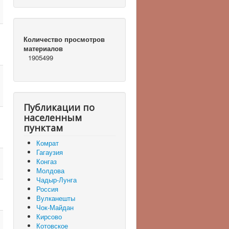
Количество просмотров
материалов
1905499
Публикации по
населенным
пунктам
Комрат
Гагаузия
Конгаз
Молдова
Чадыр-Лунга
Россия
Вулканешты
Чок-Майдан
Кирсово
Котовское