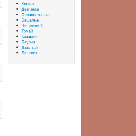
Копчак
Дезгинжа
Ферапонтьевка
Бешалма
Чишмикиой
Томай
Казаклия
Баурчи
Джолтай
Бешгиоз