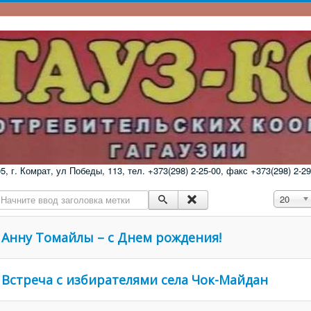
 г. Комрат, ул Победы, 113, тел. +373(298) 2-25-00, факс +373(298) 2-29
Начните ввод заголовка метки
Кол-во с
20
Анну Томайлы – с Днем рождения!
Встреча с избирателями села Чок-Майдан