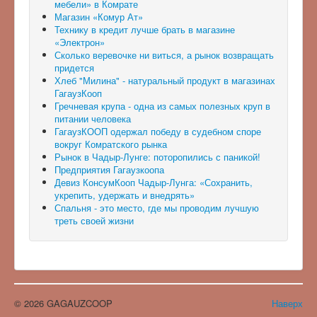
мебели» в Комрате
Магазин «Комур Ат»
Технику в кредит лучше брать в магазине
«Электрон»
Сколько веревочке ни виться, а рынок возвращать
придется
Хлеб "Милина" - натуральный продукт в магазинах
ГагаузКооп
Гречневая крупа - одна из самых полезных круп в
питании человека
ГагаузКООП одержал победу в судебном споре
вокруг Комратского рынка
Рынок в Чадыр-Лунге: поторопились с паникой!
Предприятия Гагаузкоопа
Девиз КонсумКооп Чадыр-Лунга: «Сохранить,
укрепить, удержать и внедрять»
Спальня - это место, где мы проводим лучшую
треть своей жизни
© 2026 GAGAUZCOOP
Наверх