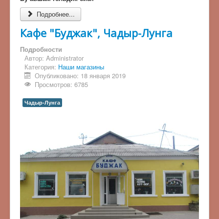
Подробнее...
Кафе "Буджак", Чадыр-Лунга
Подробности
Автор:
Administrator
Категория:
Наши магазины
Опубликовано: 18 января 2019
Просмотров: 6785
Чадыр-Лунга