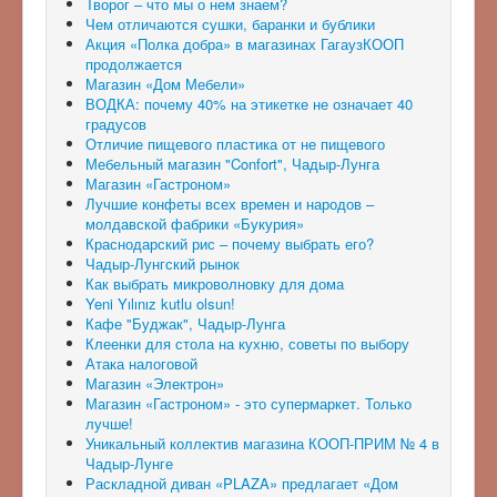
Творог – что мы о нем знаем?
Чем отличаются сушки, баранки и бублики
Акция «Полка добра» в магазинах ГагаузКООП
продолжается
Магазин «Дом Мебели»
ВОДКА: почему 40% на этикетке не означает 40
градусов
Отличие пищевого пластика от не пищевого
Мебельный магазин "Confort", Чадыр-Лунга
Магазин «Гастроном»
Лучшие конфеты всех времен и народов –
молдавской фабрики «Букурия»
Краснодарский рис – почему выбрать его?
Чадыр-Лунгский рынок
Как выбрать микроволновку для дома
Yeni Yılınız kutlu olsun!
Кафе "Буджак", Чадыр-Лунга
Клеенки для стола на кухню, советы по выбору
Атака налоговой
Магазин «Электрон»
Магазин «Гастроном» - это супермаркет. Только
лучше!
Уникальный коллектив магазина КООП-ПРИМ № 4 в
Чадыр-Лунге
Раскладной диван «PLAZA» предлагает «Дом