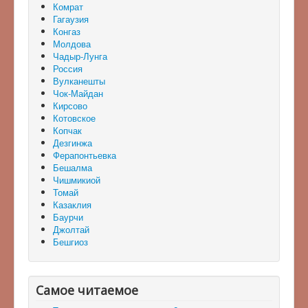
Комрат
Гагаузия
Конгаз
Молдова
Чадыр-Лунга
Россия
Вулканешты
Чок-Майдан
Кирсово
Котовское
Копчак
Дезгинжа
Ферапонтьевка
Бешалма
Чишмикиой
Томай
Казаклия
Баурчи
Джолтай
Бешгиоз
Самое читаемое