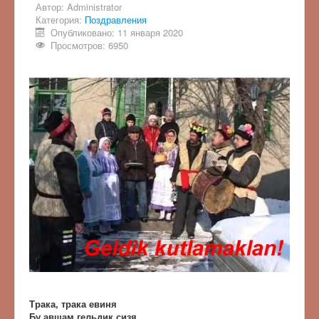
Автор:
Administrator
Категория:
Поздравления
Опубликовано: 11 января 2020
Просмотров: 6950
Трака, трака евиня
Бу авшам гельдик сизя