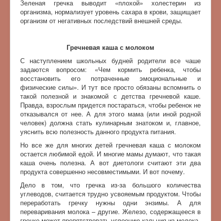
Зеленая гречка выводит «плохой» холестерин из
организма, нормализует уровень сахара в крови, защищает
организм от негативных последствий внешней среды.
Гречневая каша с молоком
С наступлением школьных будней родители все чаше
задаются вопросом: «Чем кормить ребенка, чтобы
восстановить его потраченные эмоциональные и
физические силы». И тут все просто обязаны вспомнить о
такой полезной и знакомой с детства гречневой каше.
Правда, взрослым придется постараться, чтобы ребенок не
отказывался от нее. А для этого мама (или иной родной
человек) должна стать кулинарным знатоком и, главное,
уяснить всю полезность данного продукта питания.
Но все же для многих детей гречневая каша с молоком
остается любимой едой. И многие мамы думают, что такая
каша очень полезна. А вот диетологи считают эти два
продукта совершенно несовместимыми. И вот почему.
Дело в том, что гречка из-за большого количества
углеводов, считается трудно усвояемым продуктом. Чтобы
переработать гречку нужны одни энзимы. А для
переваривания молока – другие. Железо, содержащееся в
гречке может препятствовать усвоению кальция из молока.