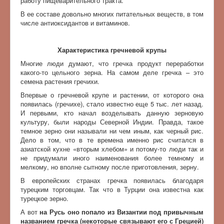
работу пищеварительного тракта.
В ее составе довольно многих питательных веществ, в том
числе антиоксидантов и витаминов.
Характеристика гречневой крупы
Многие люди думают, что гречка продукт переработки
какого-то цельного зерна. На самом деле гречка – это
семена растения гречихи.
Впервые о гречневой крупе и растении, от которого она
появилась (гречихе), стало известно еще 5 тыс. лет назад.
И первыми, кто начал возделывать данную зерновую
культуру, были народы Северной Индии. Правда, такое
темное зерно они называли ни чем иным, как черный рис.
Дело в том, что в те времена именно рис считался в
азиатской кухне «вторым хлебом» и потому-то люди так и
не придумали иного наименования более темному и
мелкому, но вполне сытному после приготовления, зерну.
В европейских странах гречка появилась благодаря
турецким торговцам. Так что в Турции она известна как
турецкое зерно.
А вот
на Русь оно попало из Византии под привычным
названием гречка (некоторые связывают его с Грецией)