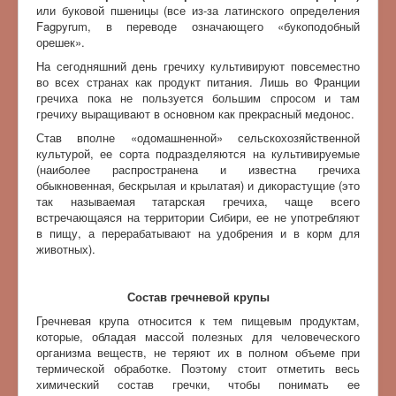
или буковой пшеницы (все из-за латинского определения
Fagpyrum, в переводе означающего «букоподобный
орешек».
На сегодняшний день гречиху культивируют повсеместно
во всех странах как продукт питания. Лишь во Франции
гречиха пока не пользуется большим спросом и там
гречиху выращивают в основном как прекрасный медонос.
Став вполне «одомашненной» сельскохозяйственной
культурой, ее сорта подразделяются на культивируемые
(наиболее распространена и известна гречиха
обыкновенная, бескрылая и крылатая) и дикорастущие (это
так называемая татарская гречиха, чаще всего
встречающаяся на территории Сибири, ее не употребляют
в пищу, а перерабатывают на удобрения и в корм для
животных).
Состав гречневой крупы
Гречневая крупа относится к тем пищевым продуктам,
которые, обладая массой полезных для человеческого
организма веществ, не теряют их в полном объеме при
термической обработке. Поэтому стоит отметить весь
химический состав гречки, чтобы понимать ее