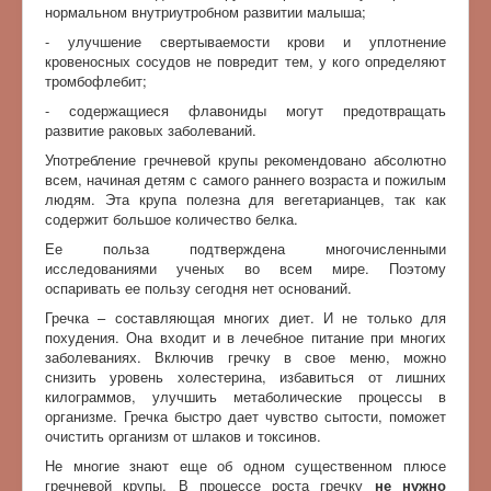
нормальном внутриутробном развитии малыша;
- улучшение свертываемости крови и уплотнение
кровеносных сосудов не повредит тем, у кого определяют
тромбофлебит;
- содержащиеся флавониды могут предотвращать
развитие раковых заболеваний.
Употребление гречневой крупы рекомендовано абсолютно
всем, начиная детям с самого раннего возраста и пожилым
людям. Эта крупа полезна для вегетарианцев, так как
содержит большое количество белка.
Ее польза подтверждена многочисленными
исследованиями ученых во всем мире. Поэтому
оспаривать ее пользу сегодня нет оснований.
Гречка – составляющая многих диет. И не только для
похудения. Она входит и в лечебное питание при многих
заболеваниях. Включив гречку в свое меню, можно
снизить уровень холестерина, избавиться от лишних
килограммов, улучшить метаболические процессы в
организме. Гречка быстро дает чувство сытости, поможет
очистить организм от шлаков и токсинов.
Не многие знают еще об одном существенном плюсе
гречневой крупы. В процессе роста гречку
не нужно