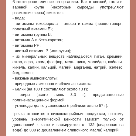
благотворное влияние на организм. Как в свежей, так и в
вареной крупе (некоторые сыроеды употребляют
размокшие зерна) имеются:
- вода;
- витамины токоферола – альфа и гамма (проще говоря,
полезный витамин Е);
- витамины группы В;
- витамин А и бета-каротин;
- витамины РР;
- чистый витамин Р (или рутин);
- из минеральных веществ наблюдаются титан, кремний,
фтор, сера, хром, фосфор, медь, цинк, молибден, кобальт,
никель, калий, кальций, магний, марганец, натрий, железо,
йод, селен;
- важные аминокислоты;
- природные лимонная и яблочная кислота;
- белки (на 100 г составляют около 13 г);
- жиры (всего лишь 3,3 г), представленные
полиненасыщенной формой;
- углеводы долго усвояемые (приблизительно 57 г).
Гречка относится к низкокалорийным продуктам, поэтому
уровень энергетической ценности зависит только от
дополнений к каше и варьируется от 132 (сваренная на
воде) до 308 (с добавлением сливочного масла) калорий.