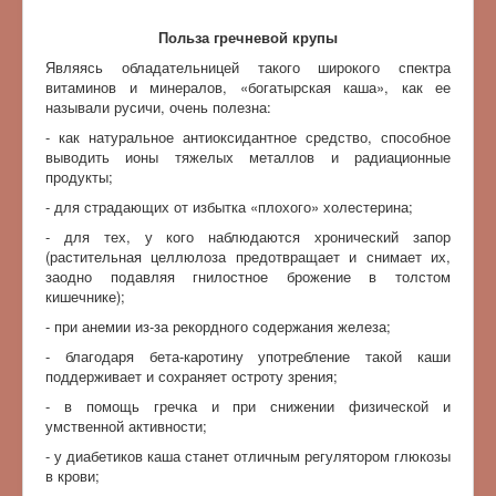
Польза гречневой крупы
Являясь обладательницей такого широкого спектра
витаминов и минералов, «богатырская каша», как ее
называли русичи, очень полезна:
- как натуральное антиоксидантное средство, способное
выводить ионы тяжелых металлов и радиационные
продукты;
- для страдающих от избытка «плохого» холестерина;
- для тех, у кого наблюдаются хронический запор
(растительная целлюлоза предотвращает и снимает их,
заодно подавляя гнилостное брожение в толстом
кишечнике);
- при анемии из-за рекордного содержания железа;
- благодаря бета-каротину употребление такой каши
поддерживает и сохраняет остроту зрения;
- в помощь гречка и при снижении физической и
умственной активности;
- у диабетиков каша станет отличным регулятором глюкозы
в крови;