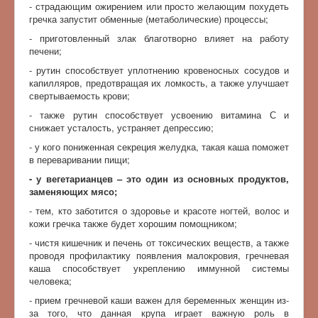
- страдающим ожирением или просто желающим похудеть
гречка запустит обменные (метаболические) процессы;
- приготовленный злак благотворно влияет на работу
печени;
- рутин способствует уплотнению кровеносных сосудов и
капилляров, предотвращая их ломкость, а также улучшает
свертываемость крови;
- также рутин способствует усвоению витамина С и
снижает усталость, устраняет депрессию;
- у кого пониженная секреция желудка, такая каша поможет
в переваривании пищи;
- у вегетарианцев – это один из основных продуктов,
заменяющих мясо;
- тем, кто заботится о здоровье и красоте ногтей, волос и
кожи гречка также будет хорошим помощником;
- чистя кишечник и печень от токсических веществ, а также
проводя профилактику появления малокровия, гречневая
каша способствует укреплению иммунной системы
человека;
- прием гречневой каши важен для беременных женщин из-
за того, что данная крупа играет важную роль в