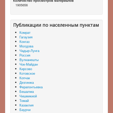
Количество просмотров материалов
1905656
Публикации по населенным пунктам
Комрат
Гагаузия
Конгаз
Молдова
Чадыр-Лунга
Россия
Вулканешты
Чок-Майдан
Кирсово
Котовское
Копчак
Дезгинжа
Ферапонтьевка
Бешалма
Чишмикиой
Томай
Казаклия
Баурчи