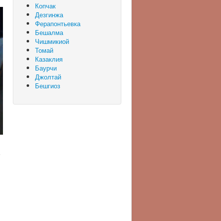
Копчак
Дезгинжа
Ферапонтьевка
Бешалма
Чишмикиой
Томай
Казаклия
Баурчи
Джолтай
Бешгиоз