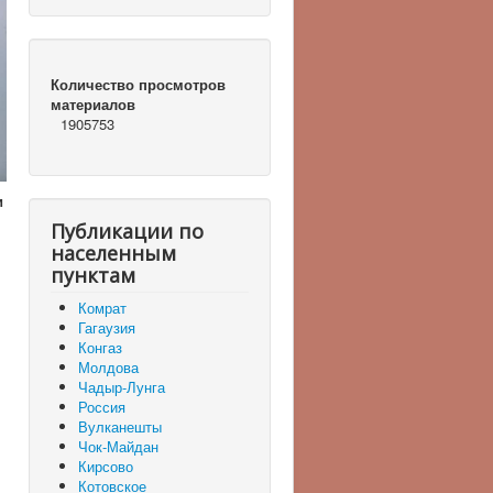
Количество просмотров
материалов
1905753
и
Публикации по
населенным
пунктам
Комрат
Гагаузия
Конгаз
Молдова
Чадыр-Лунга
л
Россия
Вулканешты
Чок-Майдан
Кирсово
Котовское