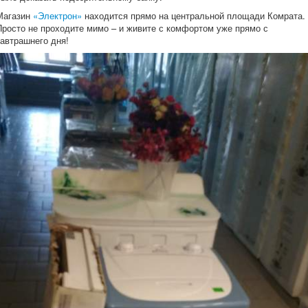
Магазин
«Электрон»
находится прямо на центральной площади Комрата.
Просто не проходите мимо – и живите с комфортом уже прямо с
завтрашнего дня!