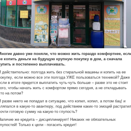
Многие давно уже поняли, что можно жить гораздо комфортнее, есл
не копить деньги на будущую крупную покупку в дом, а сначала
купить и постепенно выплачивать.
И действительно: полгода жить без стиральной машины и копить на ее
покупку, если можно все эти полгода УЖЕ пользоваться техникой? Даже
если в итоге придется выплатить чуть-чуть больше – разве это не стоит
того, чтобы начать жить с комфортом прямо сегодня, а не откладывать
это на потом?
И разве никто не попадал в ситуацию, что копил, копил, а потом бац! и
вляпался в какую-то авантюру, под действием каких-то эмоций растрати
почти готовую сумму на какую-то глупость?
Наличие же кредита – дисциплинирует! Никаких не обязательных
глупостей! Только к цели - погасить кредит!