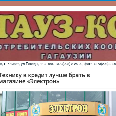
 г. Комрат, ул Победы, 113, тел. +373(298) 2-25-00, факс +373(298) 2-29
Технику в кредит лучше брать в
магазине «Электрон»