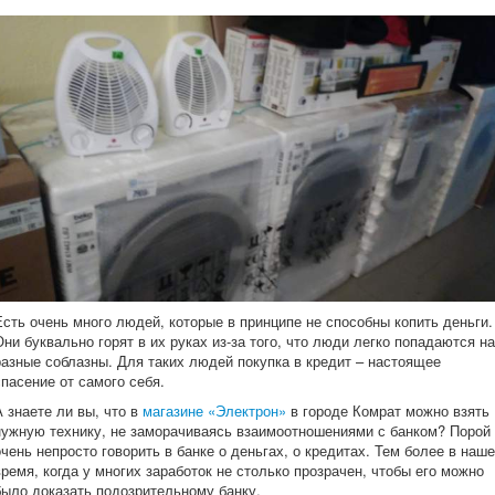
Есть очень много людей, которые в принципе не способны копить деньги.
Они буквально горят в их руках из-за того, что люди легко попадаются на
разные соблазны. Для таких людей покупка в кредит – настоящее
спасение от самого себя.
А знаете ли вы, что в
магазине «Электрон»
в городе Комрат можно взять
нужную технику, не заморачиваясь взаимоотношениями с банком? Порой
очень непросто говорить в банке о деньгах, о кредитах. Тем более в наше
время, когда у многих заработок не столько прозрачен, чтобы его можно
было доказать подозрительному банку.