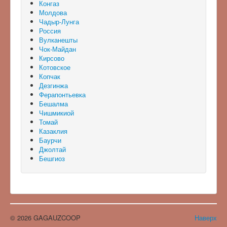
Конгаз
Молдова
Чадыр-Лунга
Россия
Вулканешты
Чок-Майдан
Кирсово
Котовское
Копчак
Дезгинжа
Ферапонтьевка
Бешалма
Чишмикиой
Томай
Казаклия
Баурчи
Джолтай
Бешгиоз
© 2026 GAGAUZCOOP
Наверх