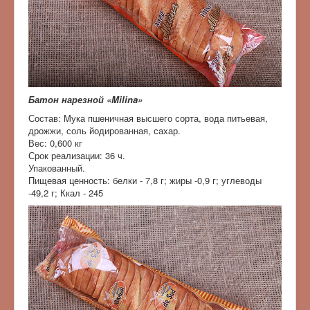
Батон нарезной «Milina»
Состав: Mука пшеничная высшего сорта, вода питьевая,
дрожжи, соль йодированная, сахар.
Вес: 0,600 кг
Срок реализации: 36 ч.
Упакованный.
Пищевая ценность: белки - 7,8 г; жиры -0,9 г; углеводы
-49,2 г; Ккал - 245