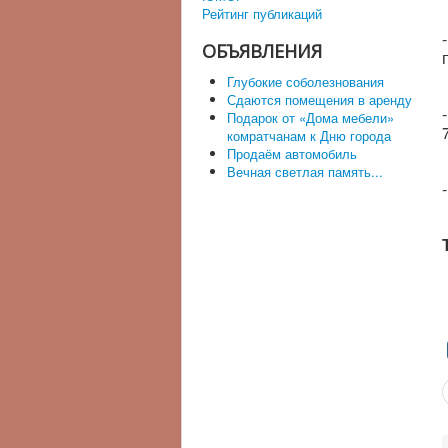
Рейтинг публикаций
ОБЪЯВЛЕНИЯ
Глубокие соболезнования
Сдаются помещения в аренду
Подарок от «Дома мебели»
комратчанам к Дню города
Продаём автомобиль
Вечная светлая память...