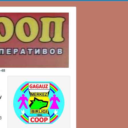
-48
у
3