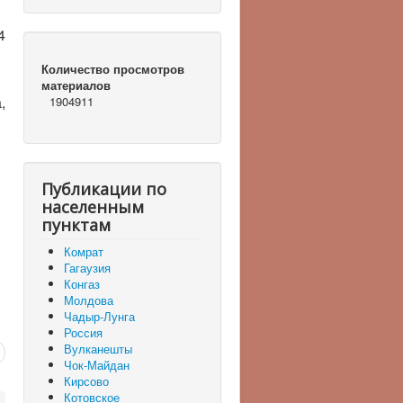
4
Количество просмотров
материалов
,
1904911
Публикации по
населенным
пунктам
Комрат
Гагаузия
Конгаз
Молдова
Чадыр-Лунга
Россия
Вулканешты
Чок-Майдан
Кирсово
Котовское