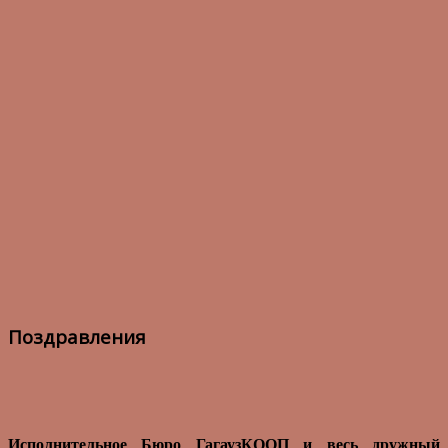
Поздравления
Исполнительное Бюро ГагаузКООП и весь дружный