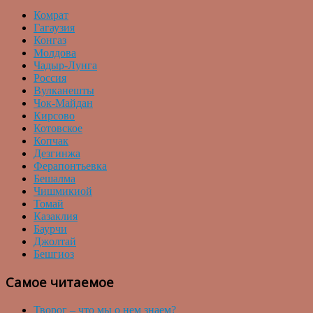
Комрат
Гагаузия
Конгаз
Молдова
Чадыр-Лунга
Россия
Вулканешты
Чок-Майдан
Кирсово
Котовское
Копчак
Дезгинжа
Ферапонтьевка
Бешалма
Чишмикиой
Томай
Казаклия
Баурчи
Джолтай
Бешгиоз
Самое читаемое
Творог – что мы о нем знаем?