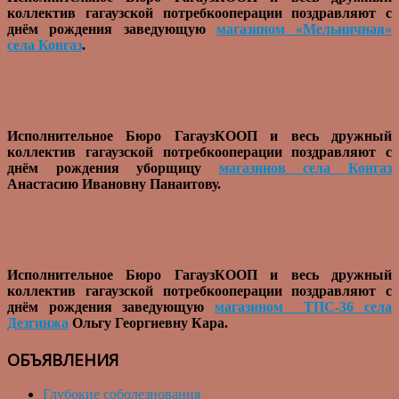
коллектив гагаузской потребкооперации поздравляют с
днём рождения заведующую
магазином «Мельничная»
села Конгаз
.
Исполнительное Бюро ГагаузКООП и весь дружный
коллектив гагаузской потребкооперации поздравляют с
днём рождения уборщицу
магазинов села Конгаз
Анастасию Ивановну Панаитову.
Исполнительное Бюро ГагаузКООП и весь дружный
коллектив гагаузской потребкооперации поздравляют с
днём рождения заведующую
магазином ТПС-36 села
Дезгинжа
Ольгу Георгиевну Кара.
ОБЪЯВЛЕНИЯ
Глубокие соболезнования