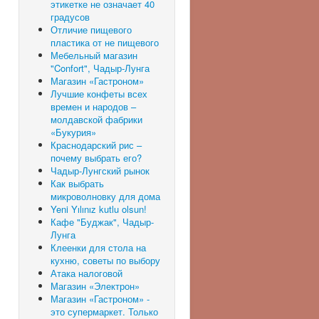
этикетке не означает 40
градусов
Отличие пищевого
пластика от не пищевого
Мебельный магазин
"Confort", Чадыр-Лунга
Магазин «Гастроном»
Лучшие конфеты всех
времен и народов –
молдавской фабрики
«Букурия»
Краснодарский рис –
почему выбрать его?
Чадыр-Лунгский рынок
Как выбрать
микроволновку для дома
Yeni Yılınız kutlu olsun!
Кафе "Буджак", Чадыр-
Лунга
Клеенки для стола на
кухню, советы по выбору
Атака налоговой
Магазин «Электрон»
Магазин «Гастроном» -
это супермаркет. Только