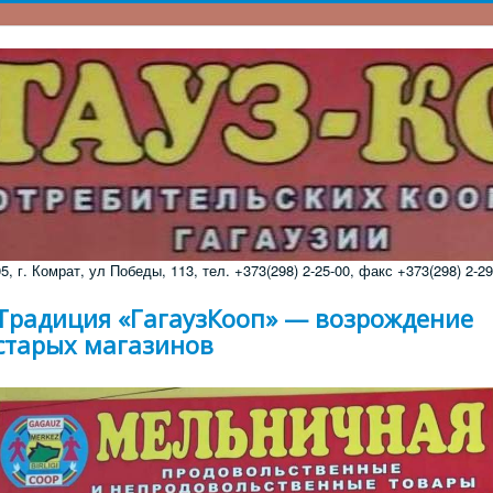
 г. Комрат, ул Победы, 113, тел. +373(298) 2-25-00, факс +373(298) 2-29
Традиция «ГагаузКооп» — возрождение
старых магазинов