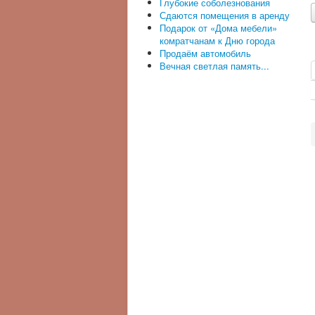
Глубокие соболезнования
Сдаются помещения в аренду
Подарок от «Дома мебели»
комратчанам к Дню города
Продаём автомобиль
Вечная светлая память...