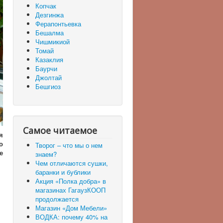
Копчак
Дезгинжа
Ферапонтьевка
Бешалма
Чишмикиой
Томай
Казаклия
Баурчи
Джолтай
Бешгиоз
Самое читаемое
я
о
Творог – что мы о нем
е
знаем?
Чем отличаются сушки,
баранки и бублики
Акция «Полка добра» в
магазинах ГагаузКООП
продолжается
Магазин «Дом Мебели»
ВОДКА: почему 40% на