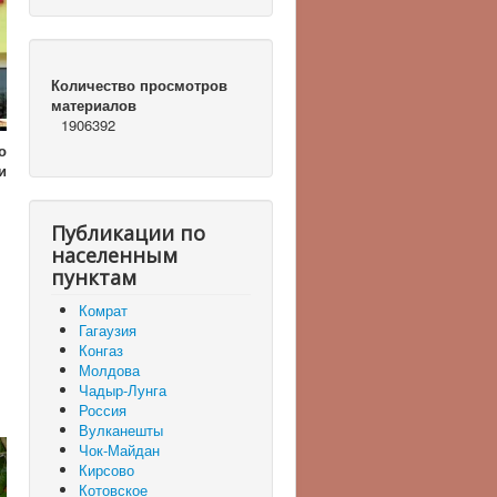
Количество просмотров
материалов
1906392
о
и
Публикации по
населенным
пунктам
Комрат
Гагаузия
Конгаз
Молдова
Чадыр-Лунга
Россия
Вулканешты
Чок-Майдан
Кирсово
Котовское