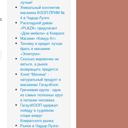
лучше!
Уникальный коллектив
магазина КООП-ПРИМ №
4 в Чадыр-Лунге
3
Раскладной диван
«PLAZA» предлагает
«Дом мебели» в Комрате
Магазин «Комур Ат»
Технику в кредит лучше
брать в магазине
«Электрон»
Сколько веревочке ни
виться, а рынок
возвращать придется
Хлеб "Милина" -
натуральный продукт в
магазинах ГагаузКооп
Гречневая крупа - одна
из самых полезных круп
в питании человека
ГагаузКООП одержал
победу в судебном
споре вокруг
Комратского рынка
Рынок в Чадыр-Лунге: