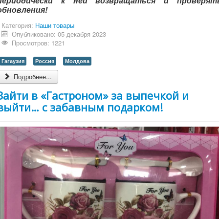
периодически к ней возвращаться и проверят
обновления!
Категория:
Наши товары
Опубликовано: 05 декабря 2023
Просмотров: 1221
Гагаузия
Россия
Молдова
Подробнее...
Зайти в «Гастроном» за выпечкой и
выйти… с забавным подарком!