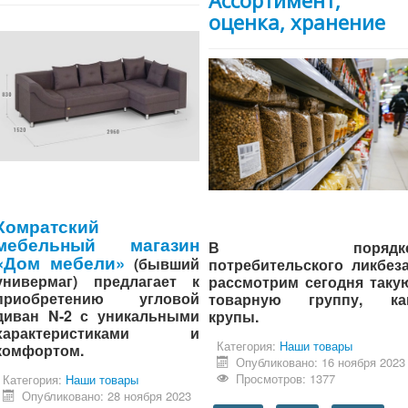
оценка, хранение
Комратский
мебельный магазин
В порядк
«Дом мебели»
(бывший
потребительского ликбеза
универмаг) предлагает к
рассмотрим сегодня таку
приобретению угловой
товарную группу, ка
диван N-2 с уникальными
крупы.
характеристиками и
Категория:
Наши товары
комфортом.
Опубликовано: 16 ноября 2023
Просмотров: 1377
Категория:
Наши товары
Опубликовано: 28 ноября 2023