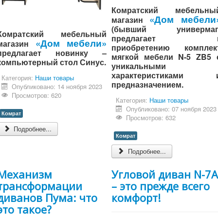
Комратский мебельны
«Дом мебели
магазин
(бывший универмаг
Комратский мебельный
предлагает 
«Дом мебели»
магазин
приобретению комплек
предлагает новинку –
мягкой мебели N-5 ZB5 
компьютерный стол Синус.
уникальными
характеристиками 
Категория:
Наши товары
предназначением.
Опубликовано: 14 ноября 2023
Просмотров: 620
Категория:
Наши товары
Опубликовано: 07 ноября 2023
Комрат
Просмотров: 632
Подробнее...
Комрат
Подробнее...
Механизм
Угловой диван N-7A
трансформации
– это прежде всего
диванов Пума: что
комфорт!
это такое?