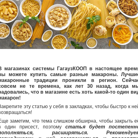
В магазинах системы ГагаузКООП в настоящее врем
вы можете купить самые разные макароны. Лучши
макаронные традиции проникли в регион. Сейча
совсем не те времена, как лет 30 назад, когда м
радовались, что в магазине есть хоть какой-то один ви
макарон!
Закрепите эту статью у себя в закладках, чтобы быстро к не
возвращаться!
Еще заметим, что тема слишком обширна, чтобы закрыть е
в один присест, поэтому
статья будет постепенн
пополняться, расширяться. Рекомендуе