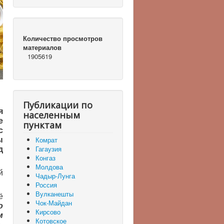
Количество просмотров
материалов
1905619
Публикации по
я
населенным
е
пунктам
с
ы
Комрат
д
Гагаузия
Конгаз
Молдова
й
Чадыр-Лунга
Россия
Вулканешты
ё
Чок-Майдан
о
Кирсово
м
Котовское