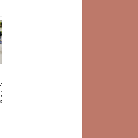
е
,
ю
к