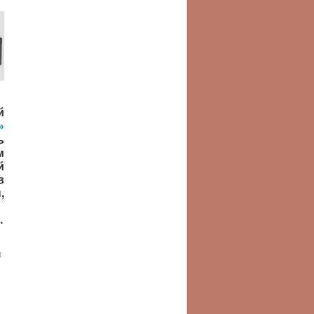
й
»
ь
м
й
в
,
.
3