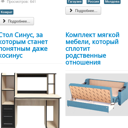
Просмотров: 641
Гагаузия
Россия
Молдова
Подробнее...
Комрат
Подробнее...
Стол Синус, за
Комплект мягкой
которым станет
мебели, который
понятным даже
сплотит
косинус
родственные
отношения