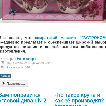
Все знают, что
комратский магазин "ГАСТРОНОМ
ежедневно предлагает и обеспечивает широкий выбо
продуктов питания и свежей выпечки собственног
изготовления.
Категория:
Наши товары
Опубликовано: 02 декабря 2023
Просмотров: 646
Комрат
Подробнее...
Вам понравится
Что такое крупа и
угловой диван N-2
как её производят?
Ассортимент,