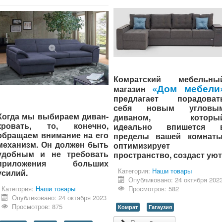
Комратский мебельны
«Дом мебели
магазин
предлагает порадоват
себя новым угловы
Когда мы выбираем диван-
диваном, которы
кровать, то, конечно,
идеально впишется 
обращаем внимание на его
пределы вашей комнаты
механизм. Он должен быть
оптимизирует
удобным и не требовать
пространство, создаст уют
приложения больших
Категория:
Наши товары
усилий.
Опубликовано: 24 октября 202
Просмотров: 582
Категория:
Наши товары
Опубликовано: 24 октября 2023
Просмотров: 875
Комрат
Гагаузия