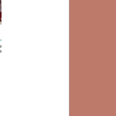
"
р
о