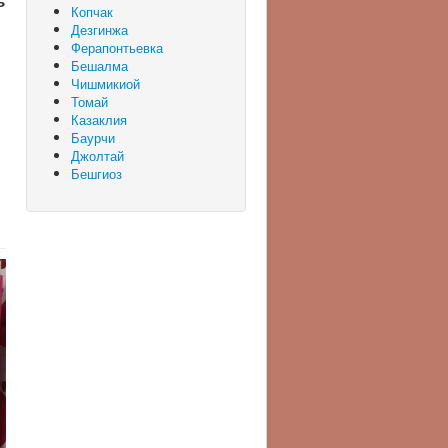
ь
Копчак
Дезгинжа
Ферапонтьевка
Бешалма
Чишмикиой
Томай
Казаклия
Баурчи
Джолтай
Бешгиоз