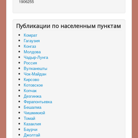
1906255
Публикации по населенным пунктам
Комрат
Гагаузия
Конгаз
Молдова
Чадыр-Лунга
Россия
Вулканешты
Чок-Майдан
Кирсово
Котовское
Копчак
Дезгинжа
Ферапонтьевка
Бешалма
Чишмикиой
Томай
Казаклия
Баурчи
Джолтай