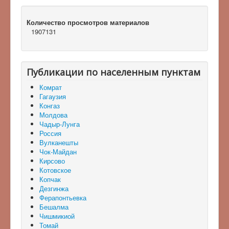
Количество просмотров материалов
1907131
Публикации по населенным пунктам
Комрат
Гагаузия
Конгаз
Молдова
Чадыр-Лунга
Россия
Вулканешты
Чок-Майдан
Кирсово
Котовское
Копчак
Дезгинжа
Ферапонтьевка
Бешалма
Чишмикиой
Томай