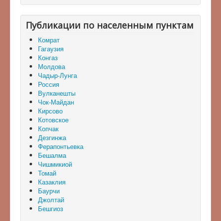
Публикации по населенным пунктам
Комрат
Гагаузия
Конгаз
Молдова
Чадыр-Лунга
Россия
Вулканешты
Чок-Майдан
Кирсово
Котовское
Копчак
Дезгинжа
Ферапонтьевка
Бешалма
Чишмикиой
Томай
Казаклия
Баурчи
Джолтай
Бешгиоз