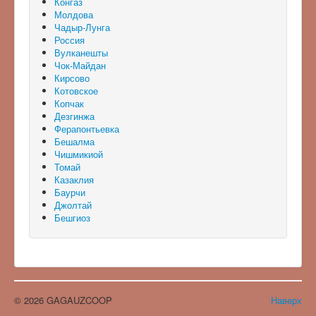
Конгаз
Молдова
Чадыр-Лунга
Россия
Вулканешты
Чок-Майдан
Кирсово
Котовское
Копчак
Дезгинжа
Ферапонтьевка
Бешалма
Чишмикиой
Томай
Казаклия
Баурчи
Джолтай
Бешгиоз
© 2026 GAGAUZCOOP
Наверх