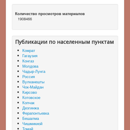
Количество просмотров материалов
1908466
Публикации по населенным пунктам
Комрат
Гагаузия
Конгаз
Молдова
Чадыр-Лунга
Россия
Вулканешты
Чок-Майдан
Кирсово
Котовское
Копчак
Дезгинжа
Ферапонтьевка
Бешалма
Чишмикиой
Томай