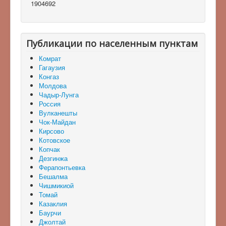
1904692
Публикации по населенным пунктам
Комрат
Гагаузия
Конгаз
Молдова
Чадыр-Лунга
Россия
Вулканешты
Чок-Майдан
Кирсово
Котовское
Копчак
Дезгинжа
Ферапонтьевка
Бешалма
Чишмикиой
Томай
Казаклия
Баурчи
Джолтай