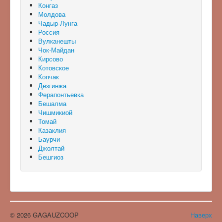
Конгаз
Молдова
Чадыр-Лунга
Россия
Вулканешты
Чок-Майдан
Кирсово
Котовское
Копчак
Дезгинжа
Ферапонтьевка
Бешалма
Чишмикиой
Томай
Казаклия
Баурчи
Джолтай
Бешгиоз
© 2026 GAGAUZCOOP
Наверх